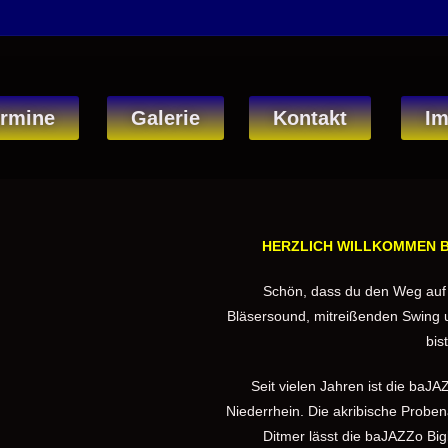
rmine
Galerie
Kontakt
I
HERZLICH WILLKOMMEN BE
Schön, dass du den Weg auf
Bläsersound, mitreißenden Swing un
bis
Seit vielen Jahren ist die baJ
Niederrhein. Die akribische Probe
Ditmer lässt die baJAZZo Bi